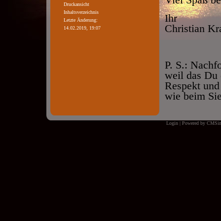
Viel Spaß b
Druckansicht
Inhaltsverzeichnis
Ihr
Letzte Änderung:
Christian Kr
14.02.2019, 19:07
P. S.: Nachf
weil das Du 
Respekt und
wie beim Sie
Login
| Powered by
CMSim